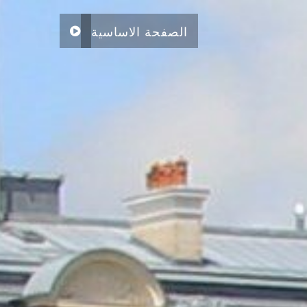
الصفحة الاساسية